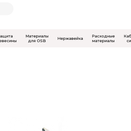
Защита
Материалы
Расходные
Ка
Нержавейка
евесины
для OSB
материалы
с