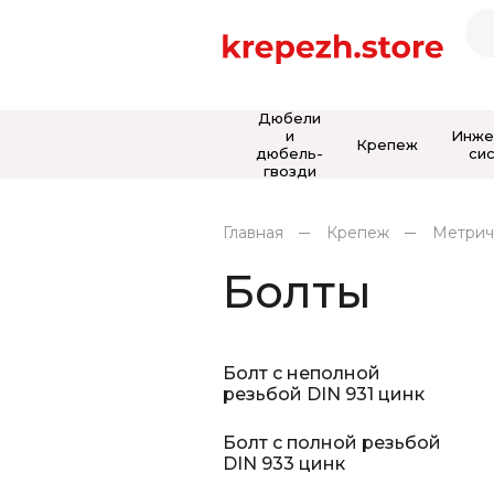
Дюбели
и
Инже
Крепеж
дюбель-
си
гвозди
Главная
Крепеж
Метрич
Болты
Болт с неполной
резьбой DIN 931 цинк
Болт с полной резьбой
DIN 933 цинк