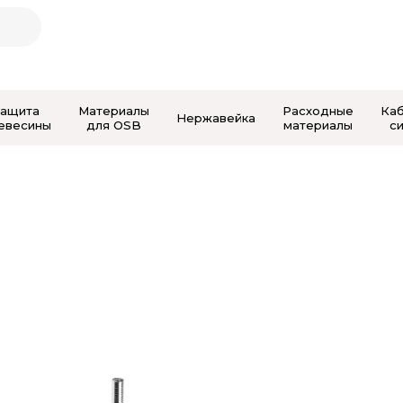
Защита
Материалы
Расходные
Ка
Нержавейка
евесины
для OSB
материалы
с