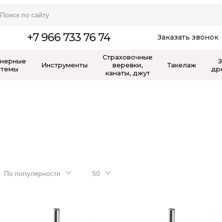
+7 966 733 76 74
Заказать звонок
Страховочные
нерные
Инструменты
веревки,
Такелаж
стемы
др
канаты, джут
По популярности
50