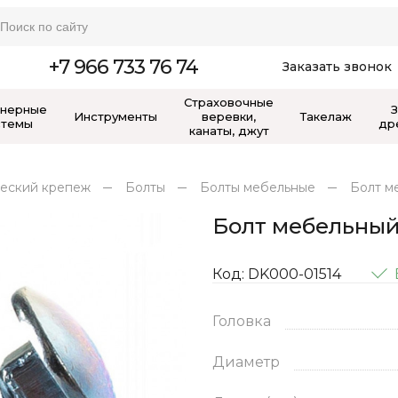
+7 966 733 76 74
Заказать звонок
Страховочные
нерные
Инструменты
веревки,
Такелаж
стемы
др
канаты, джут
еский крепеж
Болты
Болты мебельные
Болт м
Болт мебельный
Код: DK000-01514
Головка
Диаметр