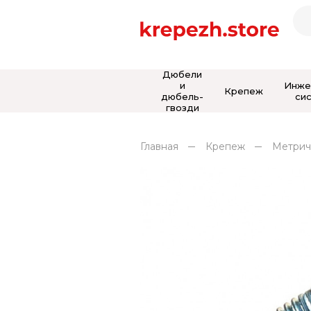
Дюбели
и
Инже
Крепеж
дюбель-
си
гвозди
Главная
Крепеж
Метрич