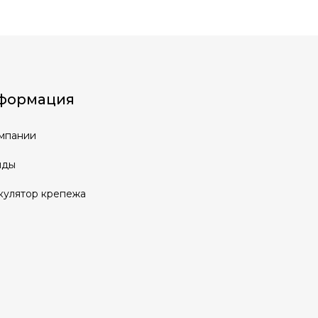
формация
мпании
нды
кулятор крепежа