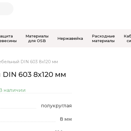
Защита
Материалы
Расходные
Ка
Нержавейка
евесины
для OSB
материалы
с
ебельный DIN 603 8х120 мм
 DIN 603 8х120 мм
В наличии
полукруглая
8 мм