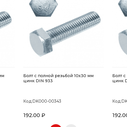
мм
Болт с полной резьбой 10х30 мм
Болт с
цинк DIN 933
цинк D
Код:DK000-00343
Код:D
192.00 ₽
192.0