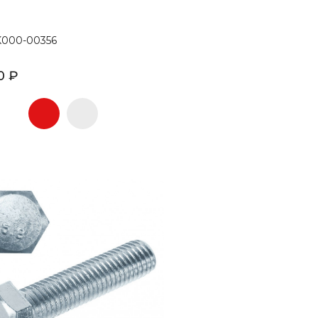
K000-00356
0 ₽