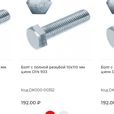
 мм
Болт с полной резьбой 10х110 мм
Болт с
цинк DIN 933
цинк D
Код:DK000-00352
Код:D
192.00 ₽
192.0