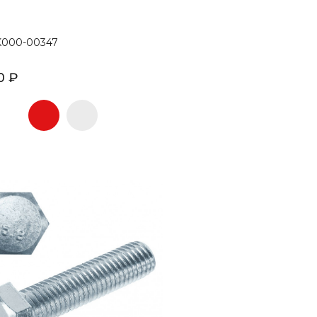
K000-00347
0 ₽