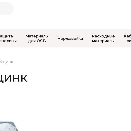
Защита
Материалы
Расходные
Ка
Нержавейка
евесины
для OSB
материалы
с
3 цинк
 цинк