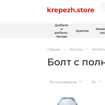
Дюбели
и
Инже
Крепеж
дюбель-
си
гвозди
Главная
Крепеж
Метрич
Болт с пол
По популярности
50