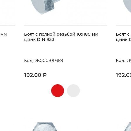
 мм
Болт с полной резьбой 10х180 мм
Болт с
цинк DIN 933
цинк D
Код:DK000-00358
Код:D
192.00 ₽
192.0