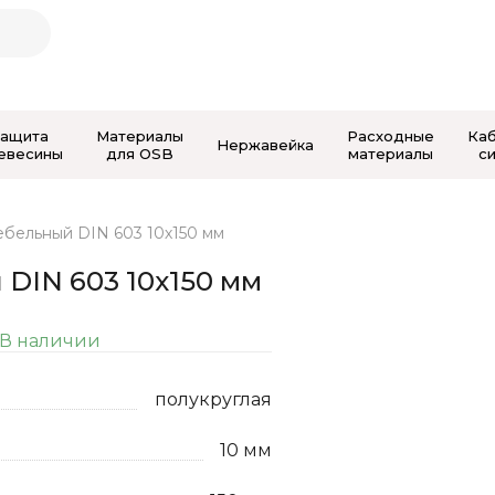
Защита
Материалы
Расходные
Ка
Нержавейка
евесины
для OSB
материалы
с
ебельный DIN 603 10х150 мм
 DIN 603 10х150 мм
В наличии
полукруглая
10 мм