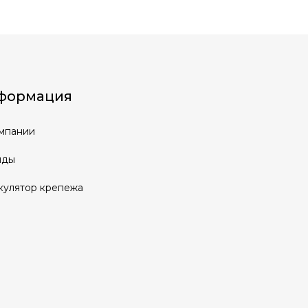
формация
мпании
нды
кулятор крепежа