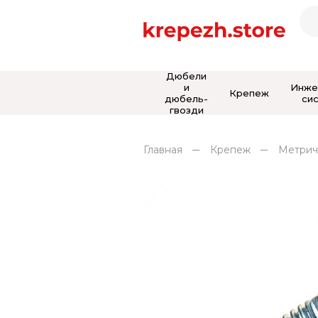
Дюбели
и
Инже
Крепеж
дюбель-
си
гвозди
Главная
Крепеж
Метрич