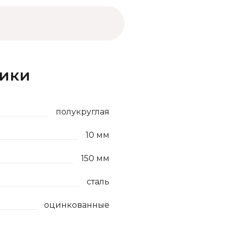
тики
полукруглая
10 мм
150 мм
сталь
оцинкованные