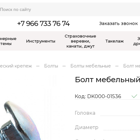
+7 966 733 76 74
Заказать звонок
Страховочные
нерные
Инструменты
веревки,
Такелаж
стемы
др
канаты, джут
еский крепеж
Болты
Болты мебельные
Болт м
Болт мебельный
Код: DK000-01536
Головка
Диаметр