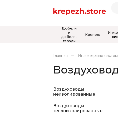
Дюбели
и
Инже
Крепеж
дюбель-
си
гвозди
Главная
Инженерные систе
Воздухово
Воздуховоды
неизолированные
Воздуховоды
теплоизолированные