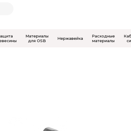
Защита
Материалы
Расходные
Ка
Нержавейка
евесины
для OSB
материалы
с