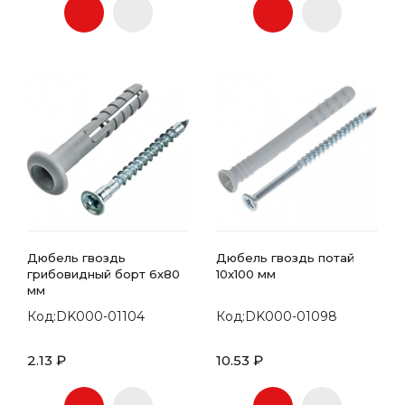
Дюбель гвоздь
Дюбель гвоздь потай
грибовидный борт 6х80
10х100 мм
мм
Код:DK000-01104
Код:DK000-01098
2.13 ₽
10.53 ₽