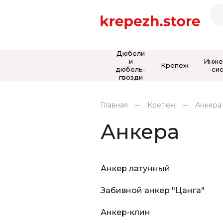
Дюбели
и
Инже
Крепеж
дюбель-
си
гвозди
Главная
Крепеж
Анкера
Анкера
Анкер латунный
Забивной анкер "Цанга"
Анкер-клин