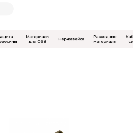
Защита
Материалы
Расходные
Ка
Нержавейка
евесины
для OSB
материалы
с