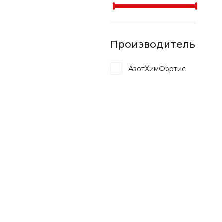
Производитель
АзотХимФортис