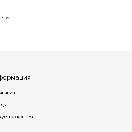
сти.
формация
мпании
нды
кулятор крепежа