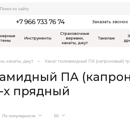
+7 966 733 76 74
Заказать звонок
Страховочные
нерные
Инструменты
веревки,
Такелаж
стемы
др
канаты, джут
и, канаты, джут
Канат полиамидный ПА (капроновый) тр
иамидный ПА (капро
-х прядный
По популярности
50