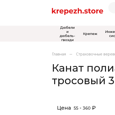
Дюбели
и
Инже
Крепеж
дюбель-
си
гвозди
Главная
Страховочные веревк
Канат пол
тросовый 3
Цена
-
₽
55
360