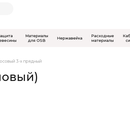
Защита
Материалы
Расходные
Ка
Нержавейка
евесины
для OSB
материалы
с
осовый 3-х прядный
новый)