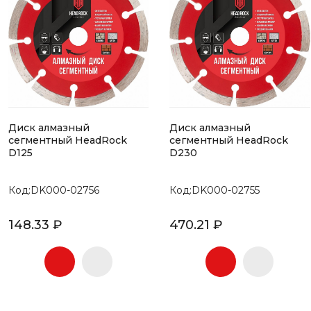
Диск алмазный
Диск алмазный
сегментный HeadRock
сегментный HeadRock
D125
D230
Код:DK000-02756
Код:DK000-02755
148.33 ₽
470.21 ₽