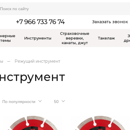
+7 966 733 76 74
Заказать звонок
Страховочные
нерные
Инструменты
веревки,
Такелаж
стемы
др
канаты, джут
лы
Режущий инструмент
нструмент
По популярности
50