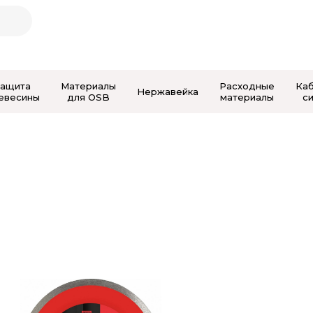
Защита
Материалы
Расходные
Ка
Нержавейка
евесины
для OSB
материалы
с