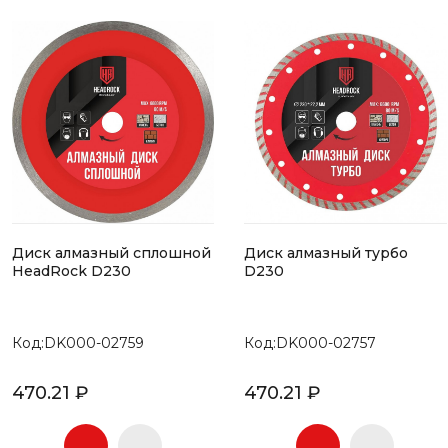
Диск алмазный сплошной
Диск алмазный турбо
HeadRock D230
D230
Код:DK000-02759
Код:DK000-02757
470.21 ₽
470.21 ₽