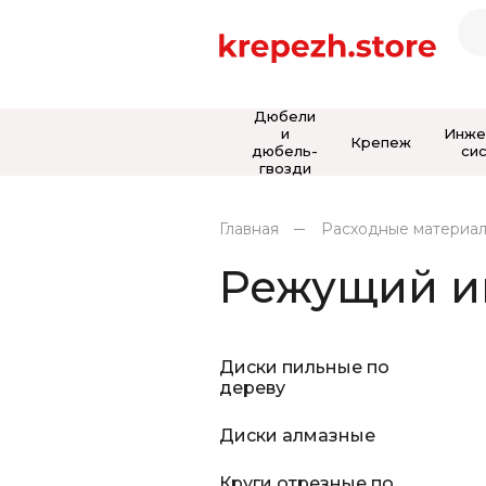
Дюбели
и
Инже
Крепеж
дюбель-
си
гвозди
Главная
Расходные материа
Режущий и
Диски пильные по
дереву
Диски алмазные
Круги отрезные по