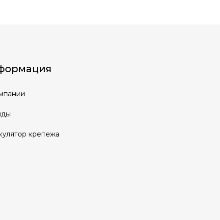
формация
мпании
нды
кулятор крепежа