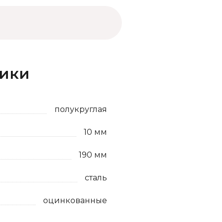
тики
полукруглая
10 мм
190 мм
сталь
оцинкованные