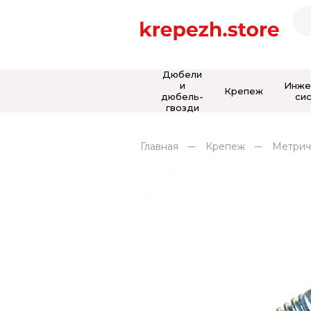
Дюбели
и
Инже
Крепеж
дюбель-
си
гвозди
Главная
Крепеж
Метрич