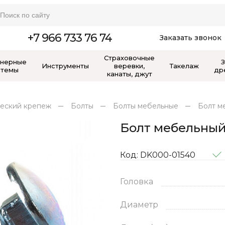
+7 966 733 76 74
Заказать звонок
Страховочные
нерные
Инструменты
веревки,
Такелаж
стемы
др
канаты, джут
еский крепеж
Болты
Болты мебельные
Болт м
Болт мебельный
Код: DK000-01540
Головка
Диаметр