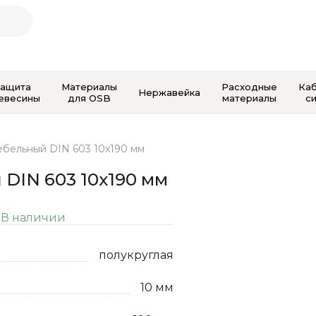
Защита
Материалы
Расходные
Ка
Нержавейка
евесины
для OSB
материалы
с
ебельный DIN 603 10х190 мм
 DIN 603 10х190 мм
В наличии
полукруглая
10 мм