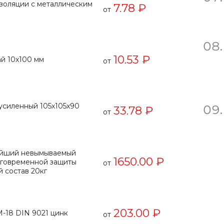
золяции с металлическим
7.78 ₽
от
10.53 ₽
ай 10х100 мм
от
усиленный 105х105х90
33.78 ₽
от
нейший невымываемый
1650.00 ₽
лговременной защиты
от
й состав 20кг
203.00 ₽
-18 DIN 9021 цинк
от