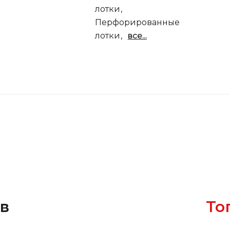
лотки
Перфорированные
лотки
все...
ов
То