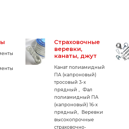
ты
Страховочные
веревки,
менты
канаты, джут
Канат полиамидный
менты
ПА (капроновый)
тросовый 3-х
прядный
Фал
полиамидный ПА
(капроновый) 16-х
прядный
Веревки
высокопрочные
страховочно-