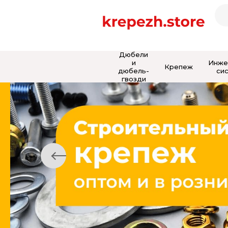
Дюбели
и
Инже
Крепеж
дюбель-
си
гвозди