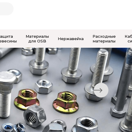
Защита
Материалы
Расходные
Ка
Нержавейка
евесины
для OSB
материалы
с