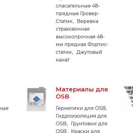
спасательные 48-
прядные Гровер-
Статик
Веревка
страховочная
высокопрочная 48-
ми прядная Фортис-
статик
Джутовый
канат
Материалы для
OSB
ные
Герметики для OSB
Гидроизоляция для
OSB
Грунтовки для
OSB
Краски для