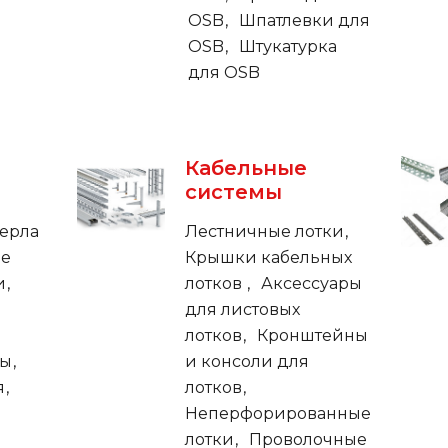
OSB
Шпатлевки для
OSB
Штукатурка
для OSB
Кабельные
системы
ерла
Лестничные лотки
ые
Крышки кабельных
и
лотков
Аксессуары
для листовых
лотков
Кронштейны
ты
и консоли для
я
лотков
Неперфорированные
лотки
Проволочные