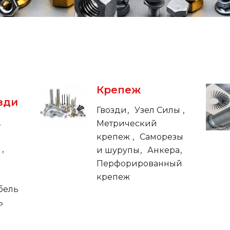
Крепеж
зди
Гвозди
Узел Силы
Метрический
крепеж
Саморезы
и
и шурупы
Анкера
Перфорированный
крепеж
бель
ь