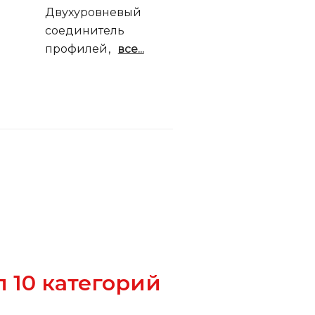
Двухуровневый
соединитель
профилей
все...
п 10 категорий