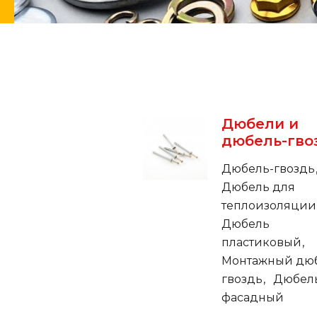
Дюбели и
дюбель-гво
Дюбель-гвоздь
Дюбель для
теплоизоляци
Дюбель
пластиковый
Монтажный дю
гвоздь
Дюбел
фасадный