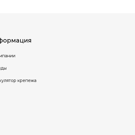
формация
мпании
нды
кулятор крепежа