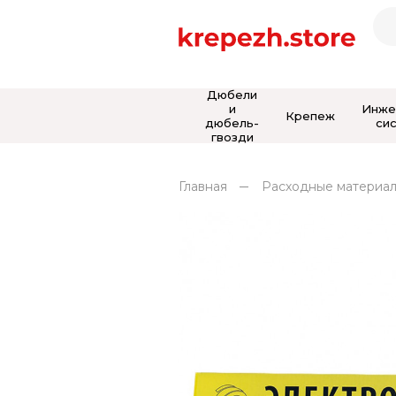
Дюбели
и
Инже
Крепеж
дюбель-
си
гвозди
Главная
Расходные материа