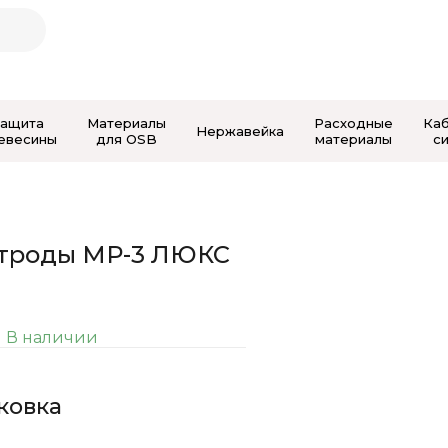
Защита
Материалы
Расходные
Ка
Нержавейка
евесины
для OSB
материалы
с
ктроды МР-3 ЛЮКС
В наличии
аковка