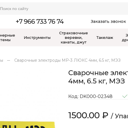
+7 966 733 76 74
Заказать звонок
Страховочные
нерные
Инструменты
веревки,
Такелаж
стемы
др
канаты, джут
лы
Сварочные электроды МР-3 ЛЮКС 4мм, 6.5 кг, МЭЗ
Сварочные эле
4мм, 6.5 кг, МЭЗ
Код: DK000-02348
1500.00 ₽
/ Уп