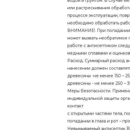
водой и грунтом. В случае м
или растрескивания обработ
процессе эксплуатации, пов
необходимо обработать рабо
ВНИМАНИЕ!. При попадании н
может вызвать необратимое 
работе с антисептиком следу
медными сплавами и оцинков
Расход. Суммарный расход а
нанесении должен составлять
древесины -не менее 150 – 25
древесины - не менее 250 – 3
Меры безопасности. Применя
индивидуальной защиты орган
контакт
с открытыми частями тела, п
попадании в глаза и рот – пр
Невымываемый антисептик B