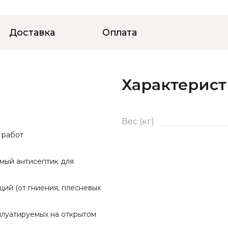
Доставка
Оплата
Характерис
Вес (кг)
 работ
ый антисептик для
ий (от гниения, плесневых
плуатируемых на открытом