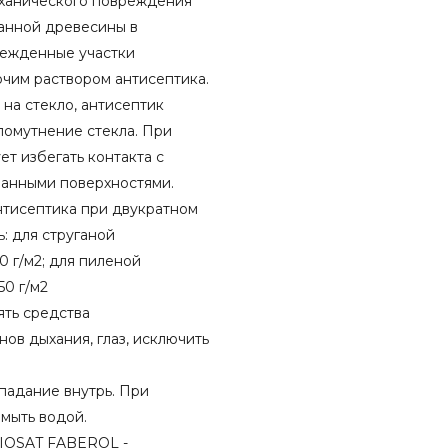
еханического повреждения
анной древесины в
режденные участки
чим раствором антисептика.
а стекло, антисептик
помутнение стекла. При
ет избегать контакта с
анными поверхностями.
нтисептика при двукратном
: для струганой
0 г/м2; для пиленой
50 г/м2
ть средства
ов дыхания, глаз, исключить
опадание внутрь. При
омыть водой.
IOSAT FABEROL -