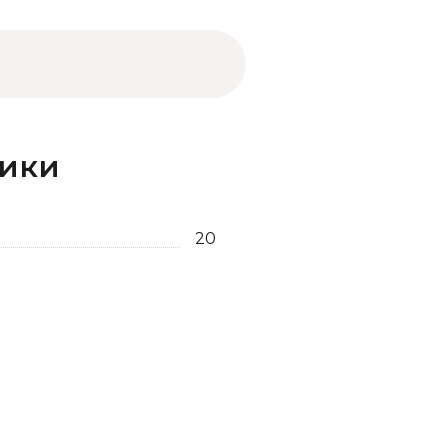
тики
20