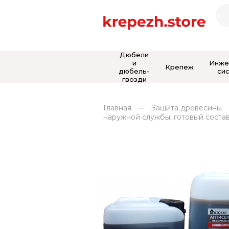
Дюбели
и
Инже
Крепеж
дюбель-
си
гвозди
Главная
Защита древесины
наружной службы, готовый состав