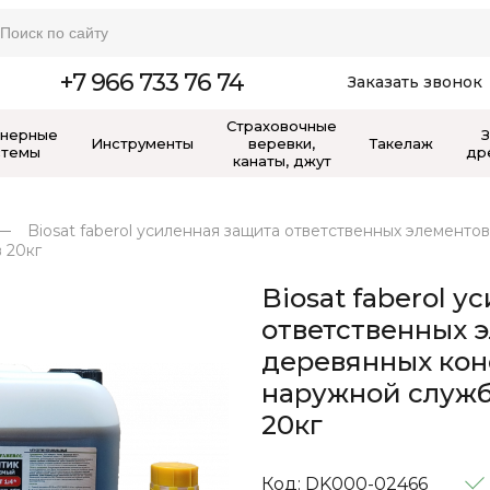
+7 966 733 76 74
Заказать звонок
Страховочные
нерные
Инструменты
веревки,
Такелаж
стемы
др
канаты, джут
Biosat faberol усиленная защита ответственных элемент
 20кг
Biosat faberol 
ответственных 
деревянных кон
наружной служб
20кг
Код: DK000-02466