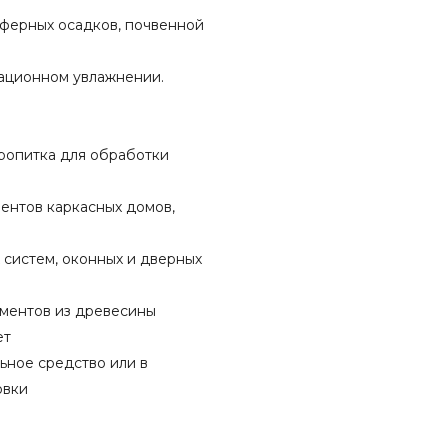
сферных осадков, почвенной
ационном увлажнении.
пропитка для обработки
ентов каркасных домов,
х систем, оконных и дверных
ементов из древесины
ет
ьное средство или в
овки