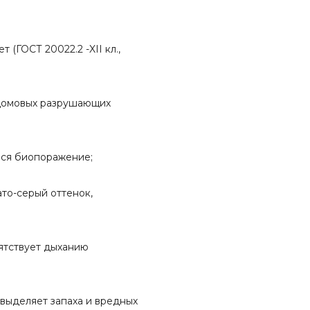
 (ГОСТ 20022.2 -XII кл.,
домовых разрушающих
еся биопоражение;
то-серый оттенок,
ятствует дыханию
выделяет запаха и вредных