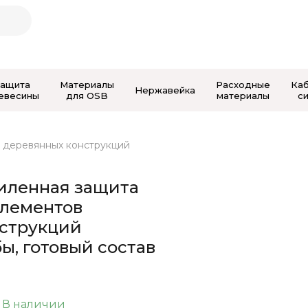
Защита
Материалы
Расходные
Ка
Нержавейка
евесины
для OSB
материалы
с
ов деревянных конструкций
усиленная защита
элементов
струкций
ы, готовый состав
В наличии