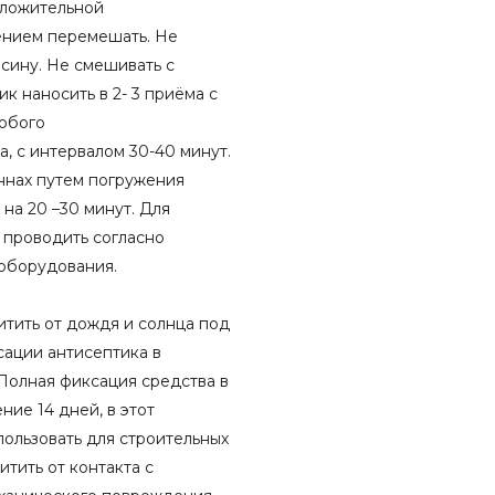
оложительной
ением перемешать. Не
сину. Не смешивать с
к наносить в 2- 3 приёма с
любого
, с интервалом 30-40 минут.
ннах путем погружения
на 20 –30 минут. Для
 проводить согласно
оборудования.
тить от дождя и солнца под
сации антисептика в
Полная фиксация средства в
ние 14 дней, в этот
ользовать для строительных
итить от контакта с