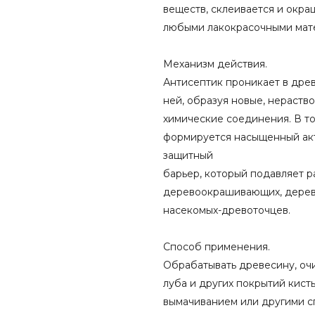
веществ, склеивается и окра
любыми лакокрасочными мат
Механизм действия.
Антисептик проникает в древ
ней, образуя новые, нераств
химические соединения. В т
формируется насыщенный ак
защитный
барьер, который подавляет р
деревоокрашивающих, дерев
насекомых-древоточцев.
Способ применения.
Обрабатывать древесину, очи
луба и других покрытий кист
вымачиванием или другими с