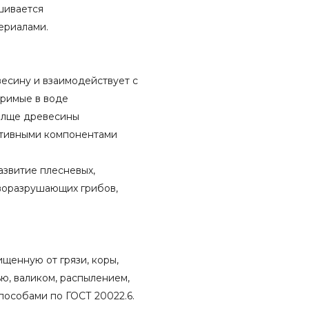
шивается
ериалами.
есину и взаимодействует с
оримые в воде
олще древесины
тивными компонентами
азвитие плесневых,
оразрушающих грибов,
щенную от грязи, коры,
ью, валиком, распылением,
пособами по ГОСТ 20022.6.